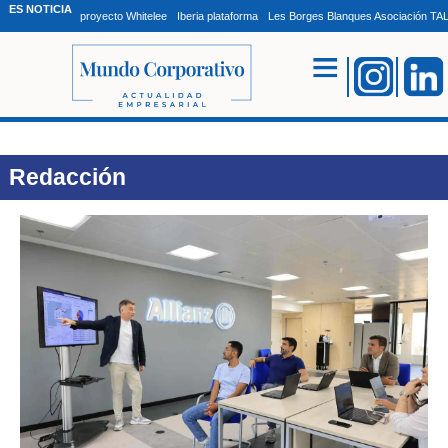
ES NOTICIA
proyecto Whitelee
Iberia plataforma
Les Borges Blanques Asociación T
Redacción