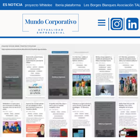
ES NOTICIA
proyecto Whitelee
Iberia plataforma
Les Borges Blanques Asociación T