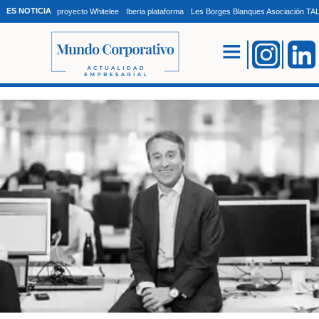
ES NOTICIA
proyecto Whitelee
Iberia plataforma
Les Borges Blanques Asociación T