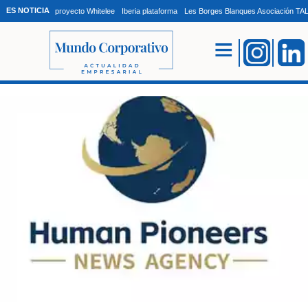
ES NOTICIA
proyecto Whitelee
Iberia plataforma
Les Borges Blanques Asociación T