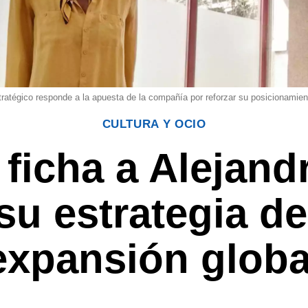
atégico responde a la apuesta de la compañía por reforzar su posicionamien
CULTURA Y OCIO
ficha a Alejan
 su estrategia d
expansión globa