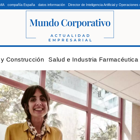
LMA
compañía España
datos información
Director de Inteligencia Artificial y Operacion
a y Construcción
Salud e Industria Farmacéutica