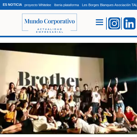
ES NOTICIA
proyecto Whitelee
Iberia plataforma
Les Borges Blanques Asociación T