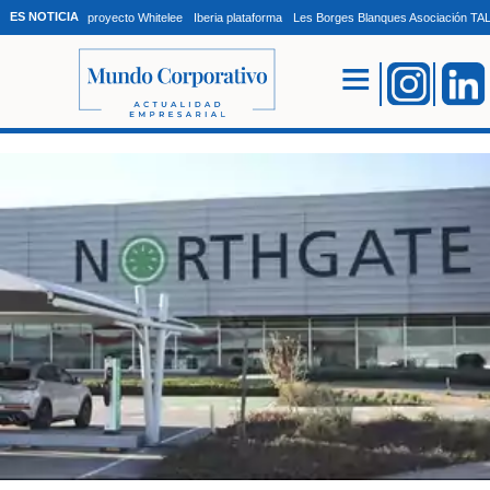
ES NOTICIA
proyecto Whitelee
Iberia plataforma
Les Borges Blanques Asociación T