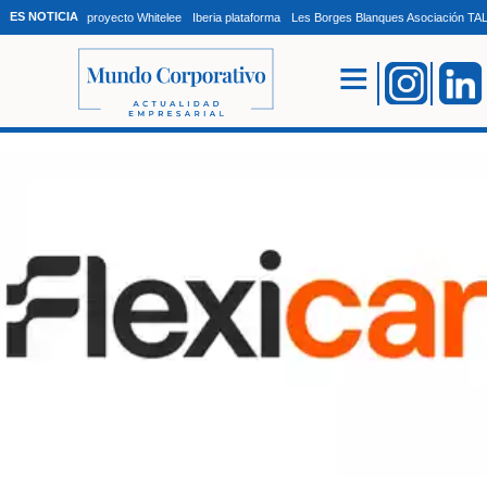
ES NOTICIA
proyecto Whitelee
Iberia plataforma
Les Borges Blanques Asociación T