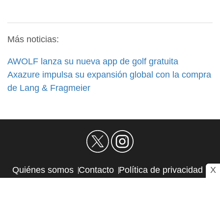
Más noticias:
AWOLF lanza su nueva app de golf gratuita
Axazure impulsa su expansión global con la compra
de Lang & Fragmeier
X
Quiénes somos
Contacto
Política de privacidad
Aviso Legal
Política de Cookies
Autores
RSS
Sitemap