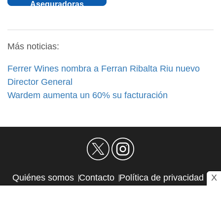
Aseguradoras
Más noticias:
Ferrer Wines nombra a Ferran Ribalta Riu nuevo
Director General
Wardem aumenta un 60% su facturación
X
Quiénes somos
Contacto
Política de privacidad
Aviso Legal
Política de Cookies
Autores
RSS
Sitemap