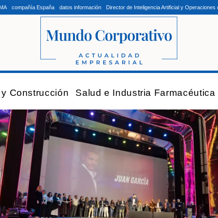
LMA
compañía España
datos información
Director de Inteligencia Artificial y Operacion
a y Construcción
Salud e Industria Farmacéutica