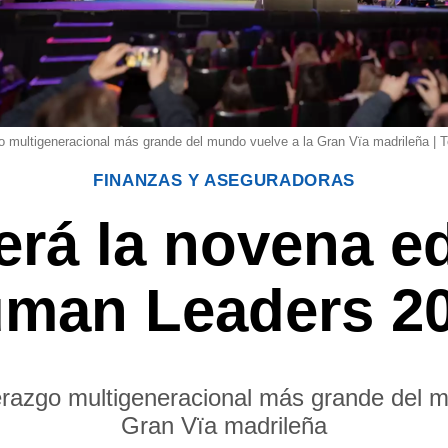
go multigeneracional más grande del mundo vuelve a la Gran Vïa madrileña |
FINANZAS Y ASEGURADORAS
rá la novena e
man Leaders 2
derazgo multigeneracional más grande del m
Gran Vïa madrileña