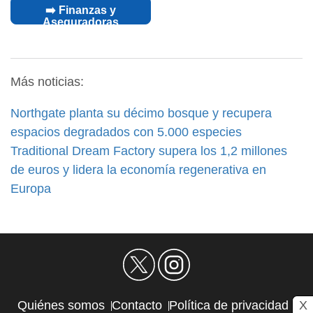
➡️ Finanzas y
Aseguradoras
Más noticias:
Northgate planta su décimo bosque y recupera
espacios degradados con 5.000 especies
Traditional Dream Factory supera los 1,2 millones
de euros y lidera la economía regenerativa en
Europa
X
Quiénes somos
Contacto
Política de privacidad