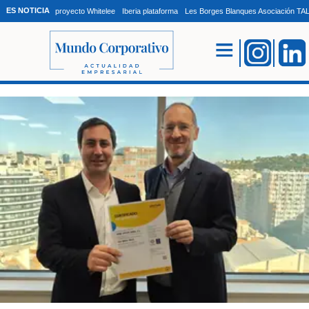
ES NOTICIA
proyecto Whitelee
Iberia plataforma
Les Borges Blanques Asociación T