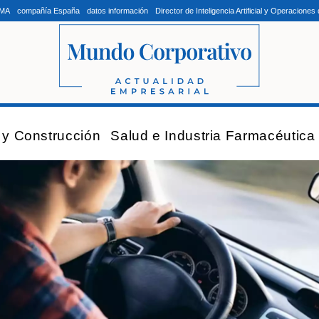
LMA
compañía España
datos información
Director de Inteligencia Artificial y Operacion
a y Construcción
Salud e Industria Farmacéutica