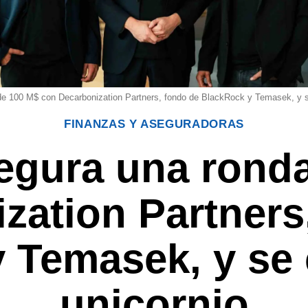
e 100 M$ con Decarbonization Partners, fondo de BlackRock y Temasek, y se
FINANZAS Y ASEGURADORAS
egura una rond
zation Partners
 Temasek, y se 
unicornio