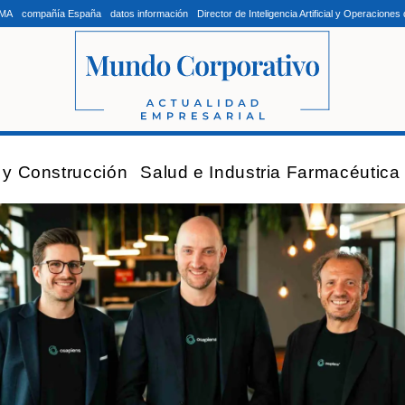
LMA
compañía España
datos información
Director de Inteligencia Artificial y Operacion
a y Construcción
Salud e Industria Farmacéutica