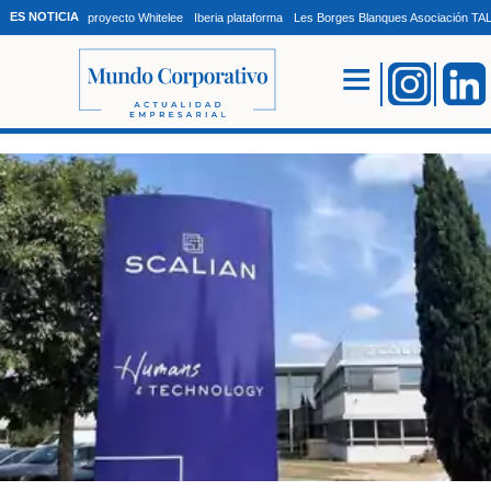
ES NOTICIA
proyecto Whitelee
Iberia plataforma
Les Borges Blanques Asociación T