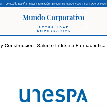
LMA
compañía España
datos información
Director de Inteligencia Artificial y Operacion
a y Construcción
Salud e Industria Farmacéutica