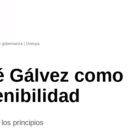
de gobernanza | Unespa
é Gálvez como
nibilidad
los principios