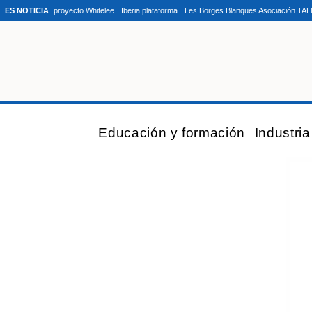
ES NOTICIA
proyecto Whitelee
Iberia plataforma
Les Borges Blanques Asociación TA
Educación y formación
Industri