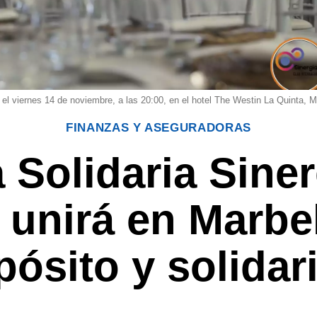
 el viernes 14 de noviembre, a las 20:00, en el hotel The Westin La Quinta, M
FINANZAS Y ASEGURADORAS
 Solidaria Sine
 unirá en Marbel
pósito y solidar