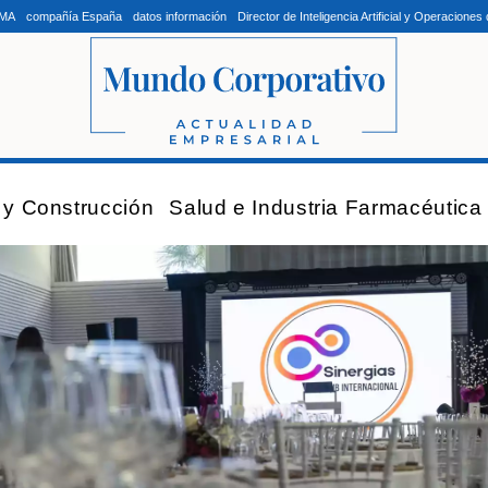
LMA
compañía España
datos información
Director de Inteligencia Artificial y Operacion
a y Construcción
Salud e Industria Farmacéutica