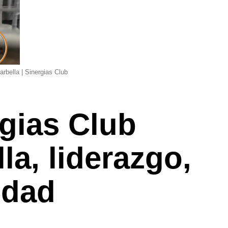
arbella | Sinergias Club
rgias Club
la, liderazgo,
idad