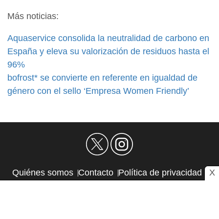
Más noticias:
Aquaservice consolida la neutralidad de carbono en
España y eleva su valorización de residuos hasta el
96%
bofrost* se convierte en referente en igualdad de
género con el sello ‘Empresa Women Friendly’
X
Quiénes somos
Contacto
Política de privacidad
Aviso Legal
Política de Cookies
Autores
RSS
Sitemap