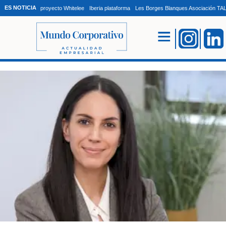
ES NOTICIA
proyecto Whitelee
Iberia plataforma
Les Borges Blanques Asociación T