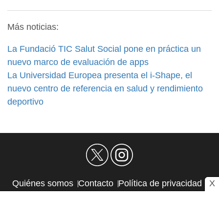
Más noticias:
La Fundació TIC Salut Social pone en práctica un
nuevo marco de evaluación de apps
La Universidad Europea presenta el i-Shape, el
nuevo centro de referencia en salud y rendimiento
deportivo
X
Quiénes somos
Contacto
Política de privacidad
Aviso Legal
Política de Cookies
Autores
RSS
Sitemap