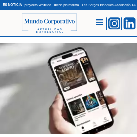
ES NOTICIA
proyecto Whitelee
Iberia plataforma
Les Borges Blanques Asociación T