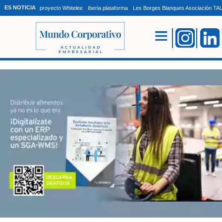
ES NOTICIA
proyecto Whitelee
Iberia plataforma
Les Borges Blanques Asociación T