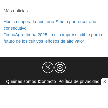
Más noticias:
Hudisa supera la auditoría Smeta por tercer año
consecutivo
TecnoAgro Iberia 2025: la cita imprescindible para el
futuro de los cultivos leñosos de alto valor
X
Quiénes somos
Contacto
Política de privacidad
Aviso Legal
Política de Cookies
Autores
RSS
Sitemap