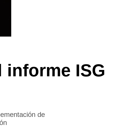
l informe ISG
™
plementación de
pón