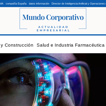
LMA
compañía España
datos información
Director de Inteligencia Artificial y Operacion
a y Construcción
Salud e Industria Farmacéutica