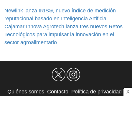
Newlink lanza IRIS®, nuevo índice de medición
reputacional basado en Inteligencia Artificial
Cajamar Innova Agrotech lanza tres nuevos Retos
Tecnológicos para impulsar la innovación en el
sector agroalimentario
X
Quiénes somos
Contacto
Política de privacidad
Aviso Legal
Política de Cookies
Autores
RSS
Sitemap
Atlas CMS © 2026