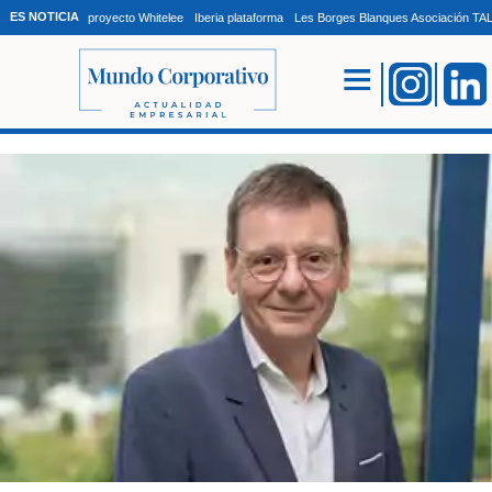
ES NOTICIA
proyecto Whitelee
Iberia plataforma
Les Borges Blanques Asociación T