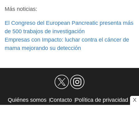
Más noticias:
El Congreso del European Pancreatic presenta más
de 500 trabajos de investigación
Empresas con Impacto: luchar contra el cáncer de
mama mejorando su detección
X
Quiénes somos
Contacto
Política de privacidad
Aviso Legal
Política de Cookies
Autores
RSS
Sitemap
Atlas CMS © 2026