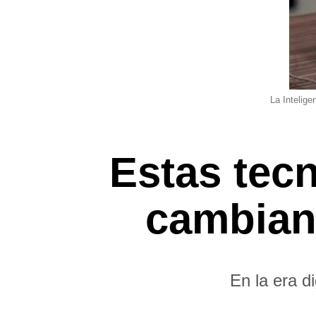
La Intelige
Estas tec
cambiand
En la era d