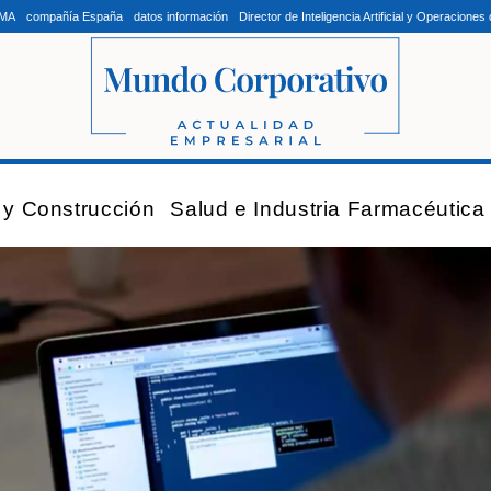
LMA
compañía España
datos información
Director de Inteligencia Artificial y Operacion
a y Construcción
Salud e Industria Farmacéutica