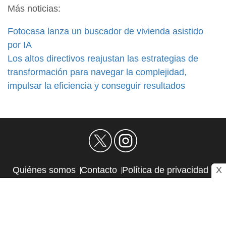
Más noticias:
Fotocasa lanza un buscador de vivienda asistido
por IA
Los altos directivos reajustan las estrategias de
transformación para navegar la complejidad,
impulsar la eficiencia y conseguir resultados
X
Quiénes somos
Contacto
Política de privacidad
Aviso Legal
Política de Cookies
Autores
RSS
Sitemap