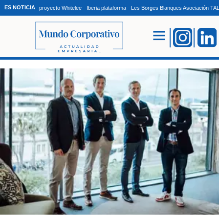
ES NOTICIA
proyecto Whitelee
Iberia plataforma
Les Borges Blanques Asociación T