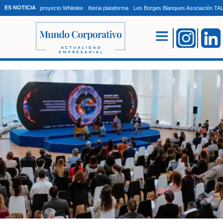
ES NOTICIA
proyecto Whitelee
Iberia plataforma
Les Borges Blanques Asociación T