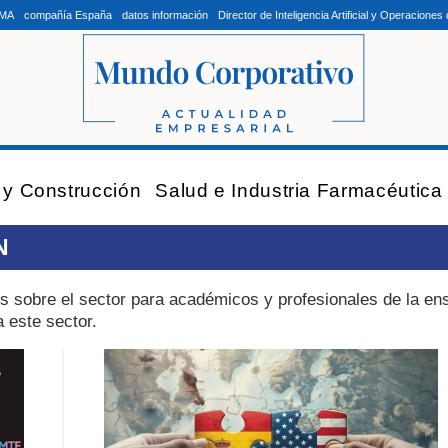
LMA
compañía España
datos información
Director de Inteligencia Artificial y Operacion
a y Construcción
Salud e Industria Farmacéutica
N
és sobre el sector para académicos y profesionales de la e
 este sector.