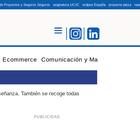
es de Proyectos y Seguros Seguros
asignatura UCJC
eclipse España
proyecto pieza
rep
Ecommerce
Comunicación y Marketing
Finan
nseñanza. También se recoge todas