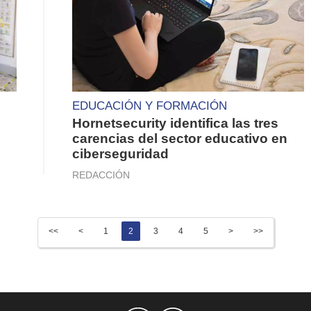
EDUCACIÓN Y FORMACIÓN
Hornetsecurity identifica las tres
carencias del sector educativo en
ciberseguridad
REDACCIÓN
<<
<
1
2
3
4
5
>
>>